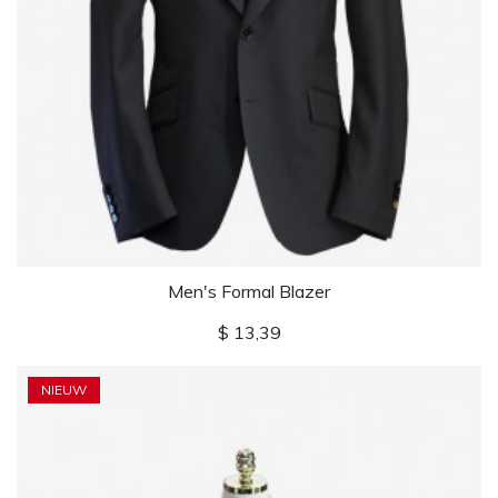
Men's Formal Blazer
Prijs
$ 13,39
NIEUW