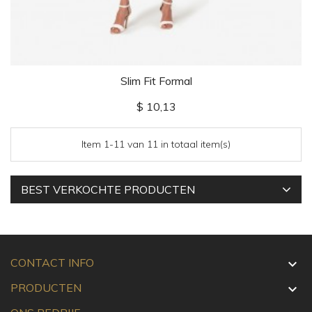
Slim Fit Formal
Prijs
$ 10,13
Item 1-11 van 11 in totaal item(s)
BEST VERKOCHTE PRODUCTEN
CONTACT INFO

PRODUCTEN
