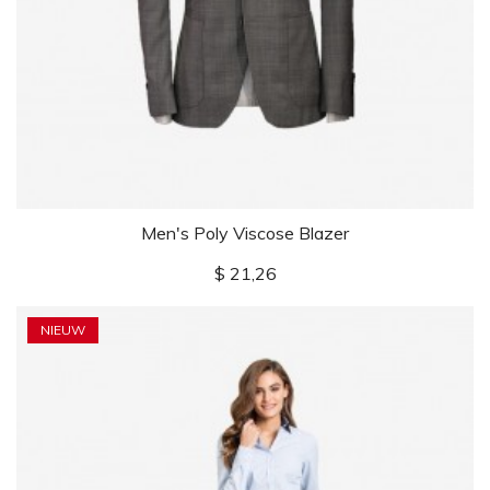
Men's Poly Viscose Blazer
Prijs
$ 21,26
NIEUW