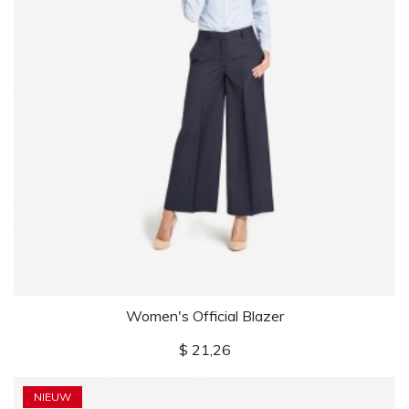
Women's Official Blazer
Prijs
$ 21,26
NIEUW