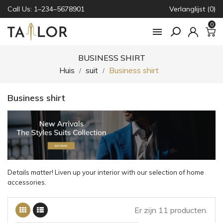
Call Us: 1–234–5678901
Verlanglijst (0)
0

BUSINESS SHIRT
Huis
suit
Business shirt
Business shirt
Details matter! Liven up your interior with our selection of home
accessories.
Er zijn 11 producten.