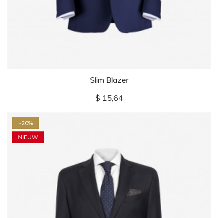
Slim Blazer
Prijs
$ 15,64
-20%
NIEUW