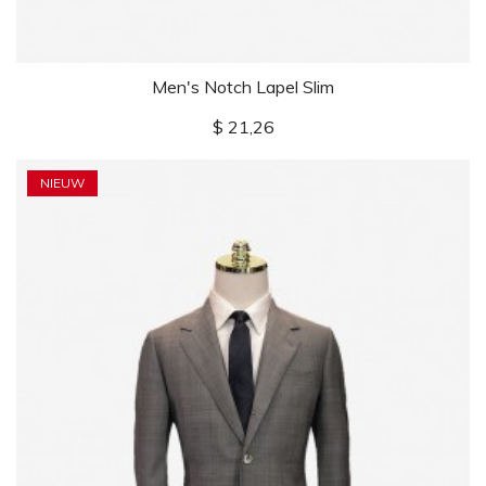
Men's Notch Lapel Slim
Prijs
$ 21,26
NIEUW