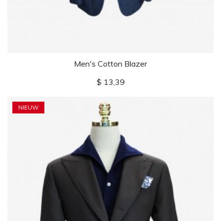
Men's Cotton Blazer
Prijs
$ 13,39
NIEUW