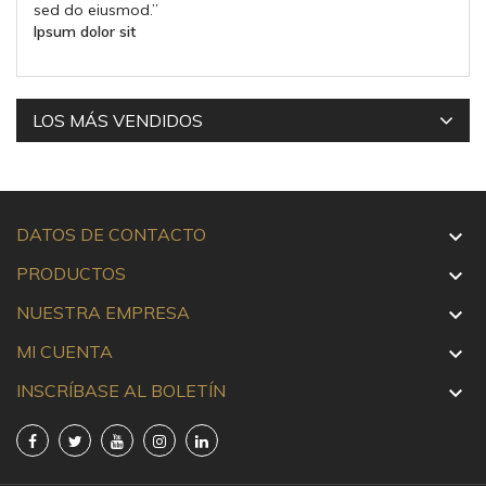
sed do eiusmod.
”
Ipsum dolor sit
LOS MÁS VENDIDOS
DATOS DE CONTACTO

PRODUCTOS

NUESTRA EMPRESA

MI CUENTA

INSCRÍBASE AL BOLETÍN
