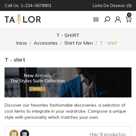
Call Us: 1–234–5678901
Lista De Deseos (0)
0

T - SHIRT
Inicio
Accesories
Shirt for Men
T - shirt
T - shirt
Discover our favorites fashionable discoveries, a selection of
cool items to integrate in your wardrobe. Compose a unique
style with personality which matches your own.
Hay 8 productos.