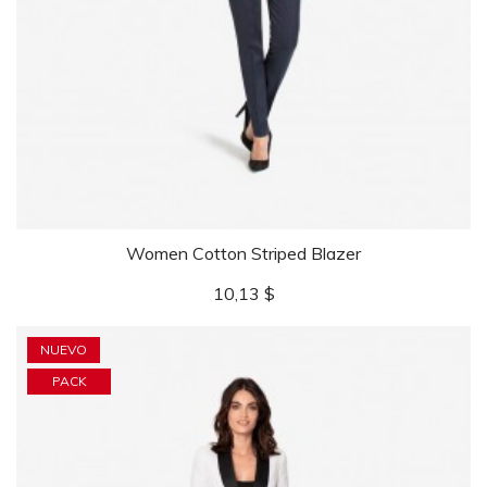
Women Cotton Striped Blazer
Precio
10,13 $
NUEVO
PACK