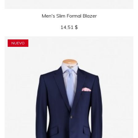
Men's Slim Formal Blazer
Precio
14,51 $
NUEVO