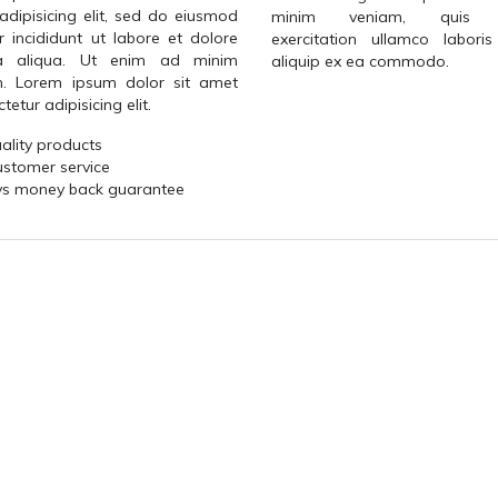
 adipisicing elit, sed do eiusmod
minim veniam, quis n
 incididunt ut labore et dolore
exercitation ullamco laboris
 aliqua. Ut enim ad minim
aliquip ex ea commodo.
m. Lorem ipsum dolor sit amet
tetur adipisicing elit.
ality products
ustomer service
ys money back guarantee