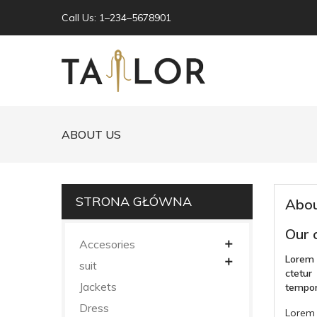
Call Us: 1–234–5678901
ABOUT US
STRONA GŁÓWNA
Abou
Our 
Accesories

Lorem

suit
ctetur
Jackets
tempor
Dress
Lorem