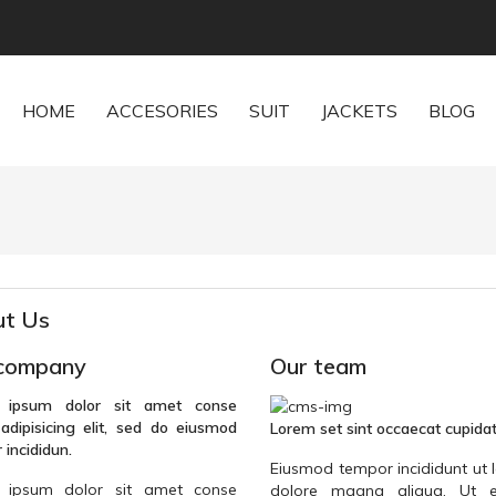
HOME
ACCESORIES
SUIT
JACKETS
BLOG
t Us
company
Our team
 ipsum dolor sit amet conse
 adipisicing elit, sed do eiusmod
Lorem set sint occaecat cupida
 incididun.
Eiusmod tempor incididunt ut 
 ipsum dolor sit amet conse
dolore magna aliqua. Ut 