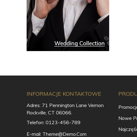
INFORMACJE KONTAKTOWE
PROD
Adres:
71 Pennington Lane Vernon
Promocj
Rockville, CT 06066.
Nowe Pr
Telefon:
0123-456-789
Najczęś
E-mail:
Theme@demo.com