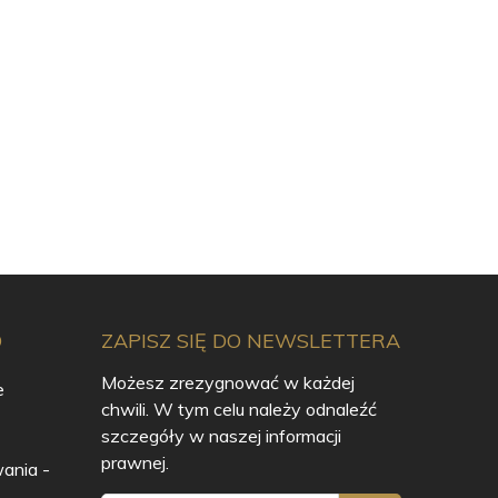
O
ZAPISZ SIĘ DO NEWSLETTERA
Możesz zrezygnować w każdej
e
chwili. W tym celu należy odnaleźć
szczegóły w naszej informacji
prawnej.
ania -