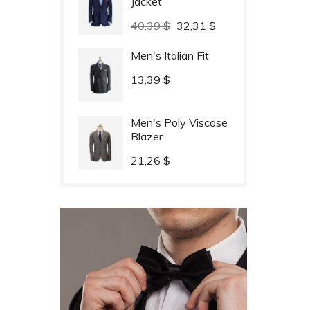
Jacket
Cena
Cena
40,39 $
32,31 $
podstawowa
Men's Italian Fit
Cena
13,39 $
Men's Poly Viscose
Blazer
Cena
21,26 $