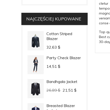
ctetur
tempor
magna
NAJCZĘŚCIEJ KUPOWANE
venia
conse c
Top qu
Cotton Striped
Best c
Blazer
30-da
Cena
32,63 $
Party Check Blazer
Cena
14,51 $
Bandhgala Jacket
Cena
Cena
26,89 $
21,51 $
podstawowa
Breasted Blazer