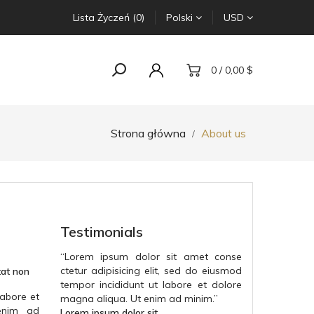
Lista Życzeń (0)
Polski
USD
0 / 0,00 $
Strona główna
About us
Testimonials
“
Lorem ipsum dolor sit amet conse
ctetur adipisicing elit, sed do eiusmod
tat non
tempor incididunt ut labore et dolore
labore et
magna aliqua. Ut enim ad minim.
”
enim ad
Lorem ipsum dolor sit