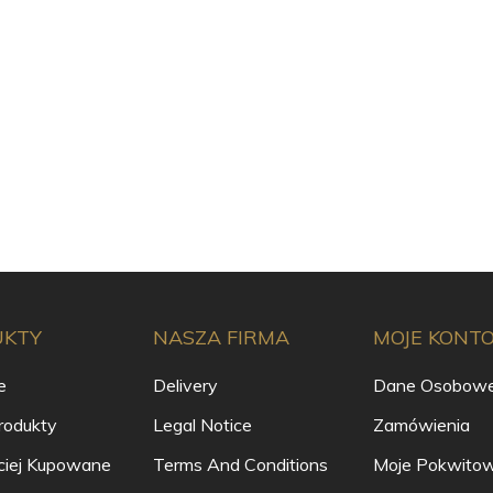
UKTY
NASZA FIRMA
MOJE KONT
e
Delivery
Dane Osobow
odukty
Legal Notice
Zamówienia
ciej Kupowane
Terms And Conditions
Moje Pokwitow