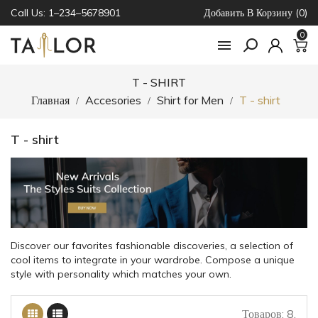
Call Us: 1–234–5678901
Добавить В Корзину (0)
0

T - SHIRT
Главная
Accesories
Shirt for Men
T - shirt
T - shirt
Discover our favorites fashionable discoveries, a selection of
cool items to integrate in your wardrobe. Compose a unique
style with personality which matches your own.
Товаров: 8.