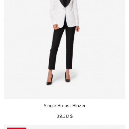
Single Breast Blazer
Цена
39,38 $