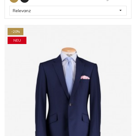

Relevanz
-20%
NEU