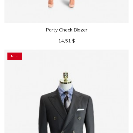
Party Check Blazer
Preis
14,51 $
NEU