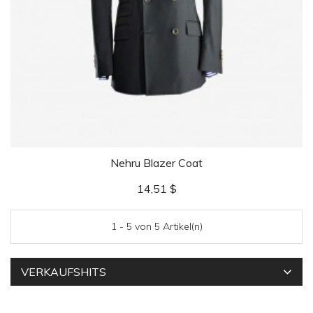
Nehru Blazer Coat
Preis
14,51 $
1 - 5 von 5 Artikel(n)
VERKAUFSHITS