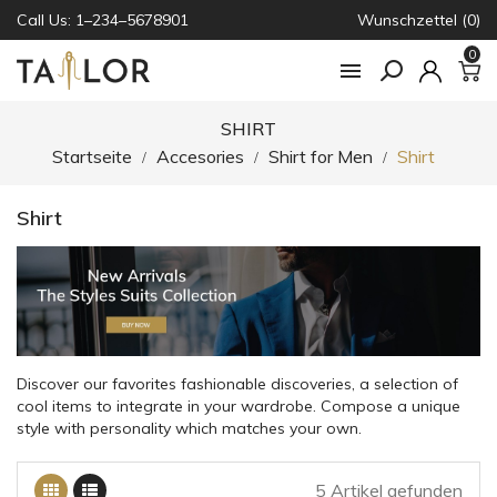
Call Us: 1–234–5678901
Wunschzettel (0)
0

SHIRT
Startseite
Accesories
Shirt for Men
Shirt
Shirt
Discover our favorites fashionable discoveries, a selection of
cool items to integrate in your wardrobe. Compose a unique
style with personality which matches your own.
5 Artikel gefunden