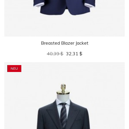
Breasted Blazer Jacket
Verkaufspreis
Preis
40,39 $
32,31 $
NEU