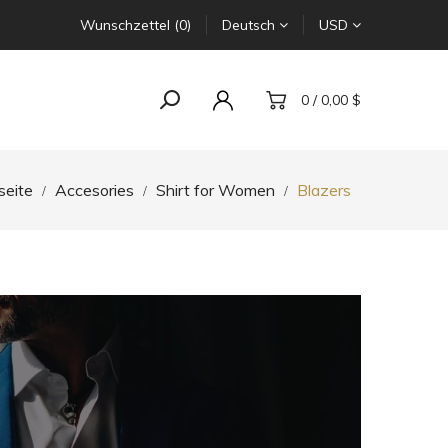
Wunschzettel (0)
Deutsch
USD
0 / 0,00 $
seite
Accesories
Shirt for Women
Blazers