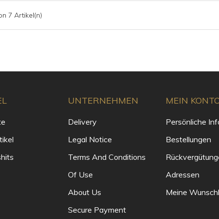
on 7 Artikel(n)
EL
UNTERNEHMEN
MEIN KONT
te
Delivery
Persönliche Inf
ikel
Legal Notice
Bestellungen
hits
Terms And Conditions
Rückvergütung
Of Use
Adressen
About Us
Meine Wunschl
Secure Payment