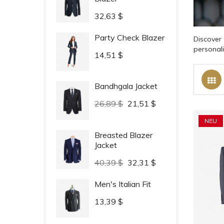
Preis
32,63 $
Party Check Blazer
Discover 
personal
Preis
14,51 $
Bandhgala Jacket
Verkaufspreis
Preis
26,89 $
21,51 $
NEU
Breasted Blazer
Jacket
Verkaufspreis
Preis
40,39 $
32,31 $
Men's Italian Fit
Preis
13,39 $