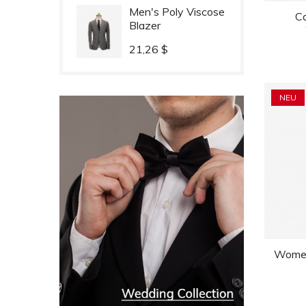
Men's Poly Viscose
Ca
Blazer
Preis
21,26 $
NEU
Women