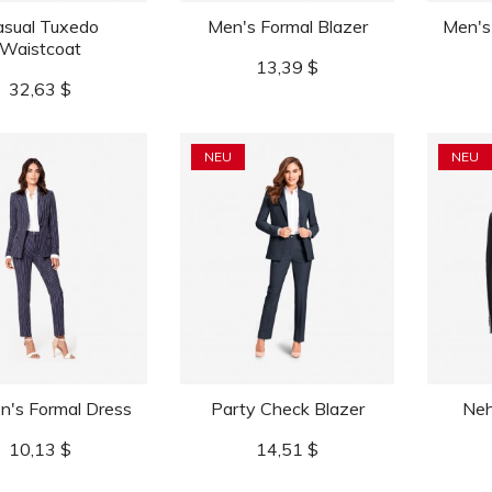
sual Tuxedo
Men's Formal Blazer
Men's
Waistcoat
Preis
13,39 $
Preis
32,63 $
NEU
NEU
's Formal Dress
Party Check Blazer
Neh
Preis
Preis
10,13 $
14,51 $