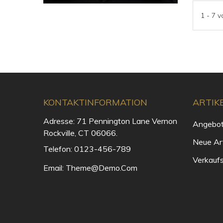
1 - 7 v
KONTAKTINFORMATION
ARTIK
Adresse:
71 Pennington Lane Vernon
Angebo
Rockville, CT 06066.
Neue Art
Telefon:
0123-456-789
Verkaufs
Email:
Theme@demo.com