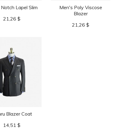
 Notch Lapel Slim
Men's Poly Viscose
Blazer
Preis
21,26 $
Preis
21,26 $
ru Blazer Coat
Preis
14,51 $