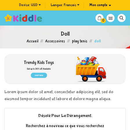
Devise:
USD
Langue:
Français
Mon compte

0
Doll
Accueil
Accessoires
play tenis
doll
Lorem ipsum dolor sit amet, consectetur adipiscing elit, sed do
eiusmod tempor incididunt ut labore et dolore magna aliqua.
Désolé Pour Le Dérangement.
Recherchez à nouveau ce que vous recherchez