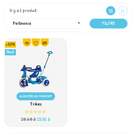
Il y a 1 produit.

Pertinence
FILTRE
-10%
Neuf
AJOUTER AU CHARIOT
Trikes
Prix
Prix
25,81 $
28,68 $
habituel