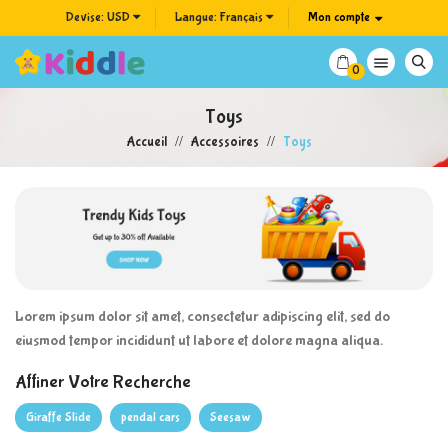
Devise:
USD
Langue:
Français
Mon compte

0
Toys
Accueil
Accessoires
Toys
Lorem ipsum dolor sit amet, consectetur adipiscing elit, sed do
eiusmod tempor incididunt ut labore et dolore magna aliqua.
Affiner Votre Recherche
Giraffe Slide
pendal cars
Seesaw