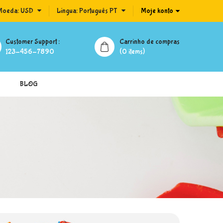
Moeda:
USD
Língua:
Português PT
Moje konto
Customer Support :
Carrinho de compras
123-456-7890
(0 items)
BLOG