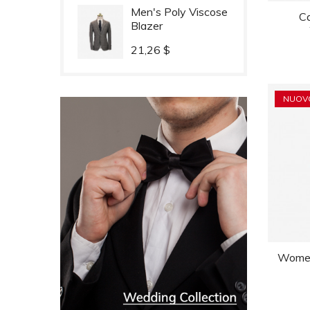
Men's Poly Viscose
Ca
Blazer
Prezzo
21,26 $
NUOV
Women