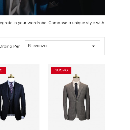
integrate in your wardrobe. Compose a unique style with

Rilevanza
Ordina Per:
O
NUOVO