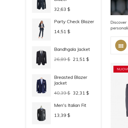
Prezzo
32,63 $
Party Check Blazer
Discover 
personal
Prezzo
14,51 $
Bandhgala Jacket
Prezzo
Prezzo
26,89 $
21,51 $
base
NUOV
Breasted Blazer
Jacket
Prezzo
Prezzo
40,39 $
32,31 $
base
Men's Italian Fit
Prezzo
13,39 $