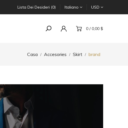
Lista Dei Desideri (0)
Italiano
USD
0 / 0,00 $
Casa
Accesories
Skirt
brand