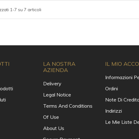
zzati 1-7 su 7 articoli
TTI
LA NOSTRA
IL MIO ACC
AZIENDA
Informazioni Pe
Delivery
odotti
Ordini
Legal Notice
uti
Note Di Credit
Terms And Conditions
Indirizzi
Of Use
Le Mie Liste De
About Us