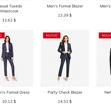
sual Tuxedo
Men's Formal Blazer
Men's
Waistcoat
Prezzo
13,39 $
Prezzo
32,63 $
O
NUOVO
NUOV
's Formal Dress
Party Check Blazer
Neh
Prezzo
Prezzo
10,13 $
14,51 $