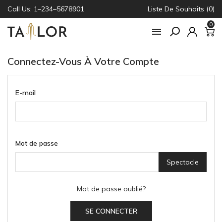
Call Us: 1–234–5678901
Liste De Souhaits (0)
0

Connectez-Vous À Votre Compte
E-mail
Mot de passe
Spectacle
Mot de passe oublié?
SE CONNECTER