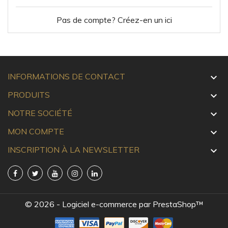
Pas de compte? Créez-en un ici
INFORMATIONS DE CONTACT

PRODUITS

NOTRE SOCIÉTÉ

MON COMPTE

INSCRIPTION À LA NEWSLETTER

© 2026 - Logiciel e-commerce par PrestaShop™