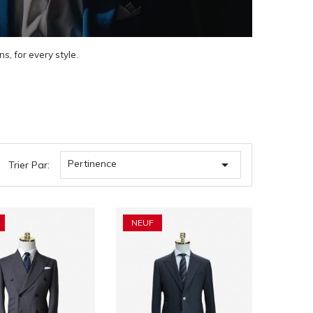
s, for every style.

Pertinence
Trier Par:
NEUF