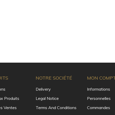
ITS
NOTRE SOCIÉTÉ
MON COMP
ons
Delivery
Informations
x Produits
Legal Notice
Personnelles
es Ventes
Terms And Conditions
Commandes