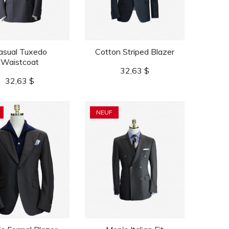
asual Tuxedo
Cotton Striped Blazer
Waistcoat
Prix
32,63 $
Prix
32,63 $
NEUF