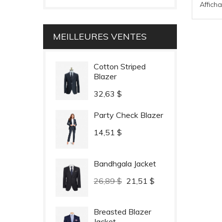
Afficha
MEILLEURES VENTES
Cotton Striped
Blazer
Prix
32,63 $
Party Check Blazer
Prix
14,51 $
Bandhgala Jacket
Prix
Prix
26,89 $
21,51 $
habituel
Breasted Blazer
Jacket