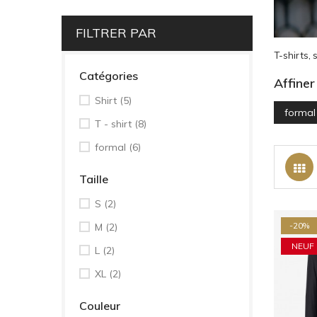
FILTRER PAR
T-shirts, 
Catégories
Affiner
Shirt
(5)
formal
T - shirt
(8)
formal
(6)
Taille
S
(2)
-20%
M
(2)
NEUF
L
(2)
XL
(2)
Couleur