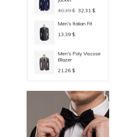
Prix
Prix
40,39 $
32,31 $
habituel
Men's Italian Fit
Prix
13,39 $
Men's Poly Viscose
Blazer
Prix
21,26 $