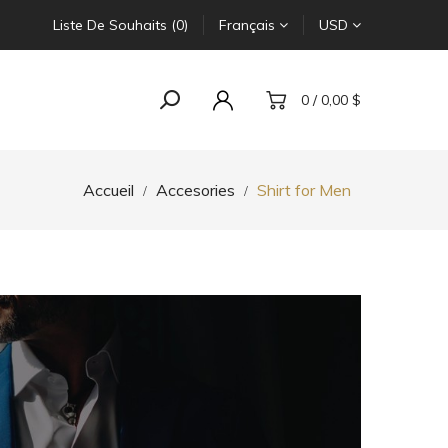
Liste De Souhaits (0)
Français
USD
0 / 0,00 $
Accueil
Accesories
Shirt for Men