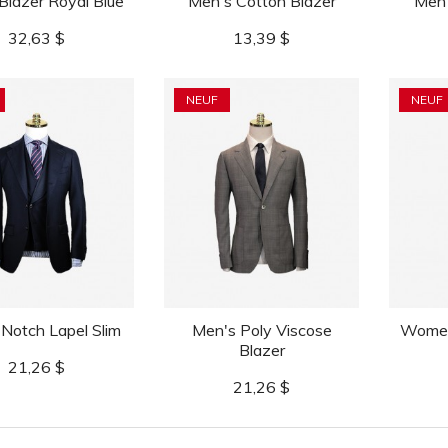
Blazer Royal Blue
Men's Cotton Blazer
Men'
Prix
Prix
32,63 $
13,39 $
NEUF
NEUF
Notch Lapel Slim
Men's Poly Viscose
Women'
Blazer
Prix
21,26 $
Prix
21,26 $