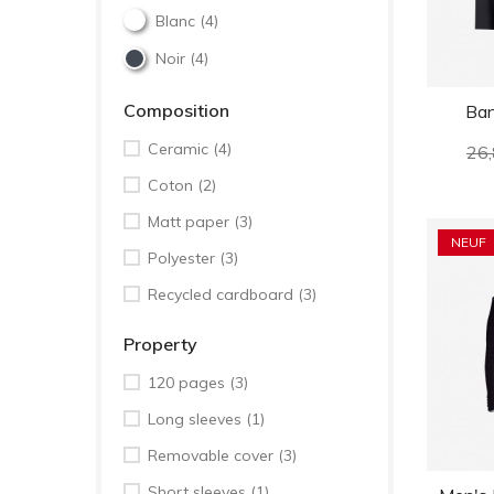
Blanc
(4)
Noir
(4)
Composition
Ban
Ceramic
(4)
Pri
26,
Coton
(2)
hab
Matt paper
(3)
NEUF
Polyester
(3)
Recycled cardboard
(3)
Property
120 pages
(3)
Long sleeves
(1)
Removable cover
(3)
Short sleeves
(1)