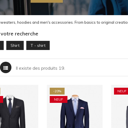
sweaters, hoodies and men's accessories. From basics to original creation
 votre recherche
Shirt
T - shirt
Il existe des produits 19.
-20%
NEUF
NEUF