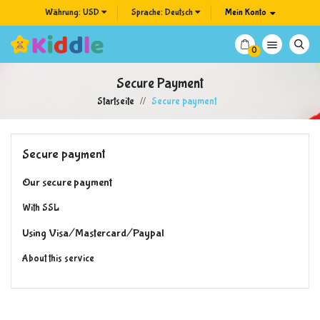
Währung:
USD
Sprache:
Deutsch
Mein Konto

0
Secure Payment
Startseite
Secure payment
Secure payment
Our secure payment
With SSL
Using Visa/Mastercard/Paypal
About this service