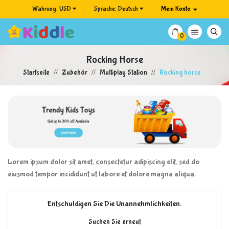
Währung:
USD
Sprache:
Deutsch
Mein Konto

0
Rocking Horse
Startseite
Zubehör
Multiplay Station
Rocking horse
Lorem ipsum dolor sit amet, consectetur adipiscing elit, sed do
eiusmod tempor incididunt ut labore et dolore magna aliqua.
Entschuldigen Sie Die Unannehmlichkeiten.
Suchen Sie erneut