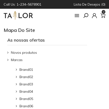
Call Us: 1–234–5678901
Lista De Desejos (0)
0

Mapa Do Site
As nossas ofertas
Novos produtos
Marcas
Brand01
Brand02
Brand03
Brand04
Brand05
Brand06