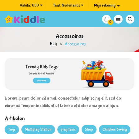
Valuta:
USD
Taal:
Nederlands
Mijn rekening

0
Accessoires
Huis
Accessoires
Lorem ipsum dolor sit amet, consectetur adipiscing elit, sed do
eiusmod tempor incididunt ut labore et dolore magna aliqua.
Artikelen
Toys
Multiplay Station
play tenis
Shop
Children Swing