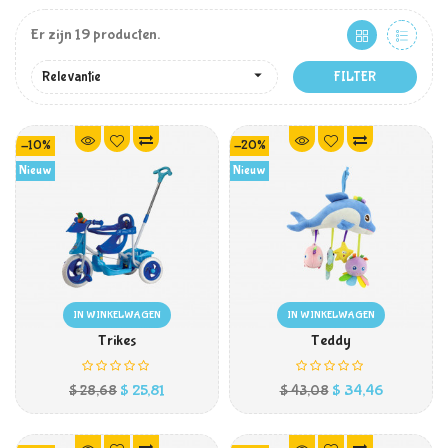
Er zijn 19 producten.

Relevantie
FILTER
-10%
-20%
Nieuw
Nieuw
IN WINKELWAGEN
IN WINKELWAGEN
Trikes
Teddy
Prijs
Normale
Prijs
Normale
$ 25,81
$ 34,46
$ 28,68
$ 43,08
prijs
prijs