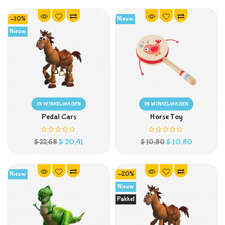
-10%
Nieuw
Nieuw
IN WINKELWAGEN
IN WINKELWAGEN
Pedal Cars
Horse Toy
Prijs
Normale
Prijs
$ 20,41
$ 10,80
$ 22,68
$ 10,80
prijs
Nieuw
-20%
Nieuw
Pakket