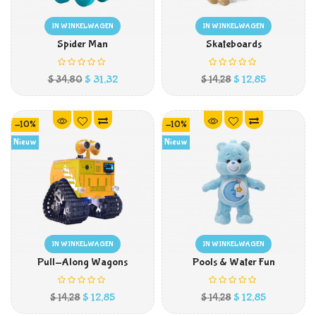
IN WINKELWAGEN
IN WINKELWAGEN
Spider Man
Skateboards
Prijs
Normale
Prijs
Normale
$ 31,32
$ 12,85
$ 34,80
$ 14,28
prijs
prijs
-10%
-10%
Nieuw
Nieuw
IN WINKELWAGEN
IN WINKELWAGEN
Pull-Along Wagons
Pools & Water Fun
Prijs
Normale
Prijs
Normale
$ 12,85
$ 12,85
$ 14,28
$ 14,28
prijs
prijs