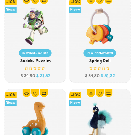
-10%
-10%
Nieuw
Nieuw
IN WINKELWAGEN
IN WINKELWAGEN
Sudoku Puzzles
Spring Doll
Prijs
Normale
Prijs
Normale
$ 31,32
$ 31,32
$ 34,80
$ 34,80
prijs
prijs
-10%
-10%
Nieuw
Nieuw