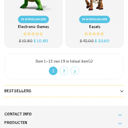
IN WINKELWAGEN
IN WINKELWAGEN
Electronic Games
Easels
Prijs
Prijs
Normale
$ 10,80
$ 33,60
$ 10,80
$ 42,00
prijs
Item 1-12 van 19 in totaal item(s)

1
2
BESTSELLERS
CONTACT INFO

PRODUCTEN
