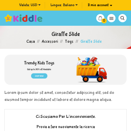
Valuta:
USD
Lingua:
Italiano
Il mio account

0
Giraffe Slide
Casa
Accessori
Toys
Giraffe Slide
Lorem ipsum dolor sit amet, consectetur adipiscing elit, sed do
eiusmod tempor incididunt ut labore et dolore magna aliqua.
Ci Scusiamo Per L'inconveniente.
Prova a fare nuovamente la ricerca