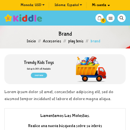
Moneda:
USD
Idioma:
Español
Mi cuenta

0
Brand
Inicio
Accesorios
play tenis
brand
Lorem ipsum dolor sit amet, consectetur adipiscing elit, sed do
eiusmod tempor incididunt ut labore et dolore magna aliqua.
Lamentamos Las Molestias.
Realice una nueva búsqueda sobre su interés